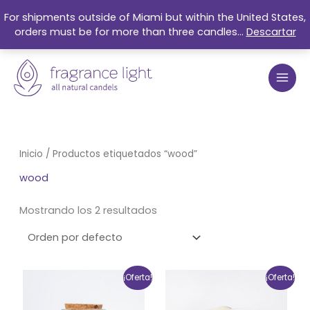
Ir
For shipments outside of Miami but within the United States,
al
orders must be for more than three candles...
Descartar
contenido
Inicio
/ Productos etiquetados “wood”
wood
Mostrando los 2 resultados
El
El
El
El
¡Oferta!
¡Oferta!
precio
precio
precio
precio
original
actual
original
actual