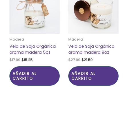
era:
es:
era:
es:
$17.99.
$15.25.
$27.99.
$21.50.
Madera
Madera
Vela de Soja Orgánica
Vela de Soja Orgánica
aroma madera 5oz
aroma madera 9oz
$
17.99
$
15.25
$
27.99
$
21.50
AÑADIR AL
AÑADIR AL
CARRITO
CARRITO