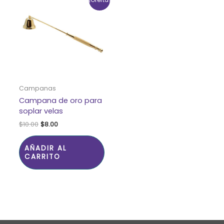
¡Oferta!
precio
precio
original
actual
era:
es:
$10.00.
$8.00.
Campanas
Campana de oro para
soplar velas
$
10.00
$
8.00
AÑADIR AL
CARRITO