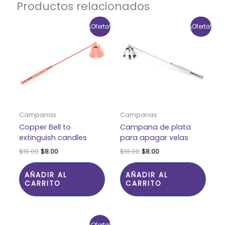
Productos relacionados
El
El
El
El
¡Oferta!
¡Oferta!
precio
precio
precio
precio
original
actual
original
actual
era:
es:
era:
es:
$10.00.
$8.00.
$10.00.
$8.00.
Campanas
Campanas
Copper Bell to
Campana de plata
extinguish candles
para apagar velas
$
10.00
$
8.00
$
10.00
$
8.00
AÑADIR AL
AÑADIR AL
CARRITO
CARRITO
El
El