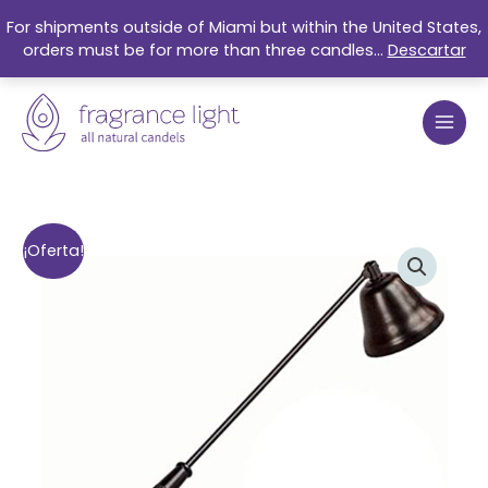
Ir
For shipments outside of Miami but within the United States,
al
orders must be for more than three candles...
Descartar
contenido
El
El
Black
¡Oferta!
precio
precio
bell
original
actual
to
era:
es:
extinguish
$10.00.
$8.00.
candles
cantidad