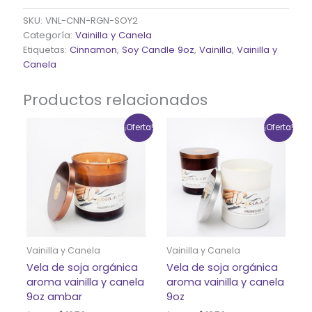
SKU:
VNL-CNN-RGN-SOY2
Categoría:
Vainilla y Canela
Etiquetas:
Cinnamon
,
Soy Candle 9oz
,
Vainilla
,
Vainilla y
Canela
Productos relacionados
El
El
El
El
¡Oferta!
¡Oferta!
precio
precio
precio
precio
original
actual
original
actual
era:
es:
era:
es:
$27.99.
$21.50.
$27.99.
$21.50.
Vainilla y Canela
Vainilla y Canela
Vela de soja orgánica
Vela de soja orgánica
aroma vainilla y canela
aroma vainilla y canela
9oz ambar
9oz