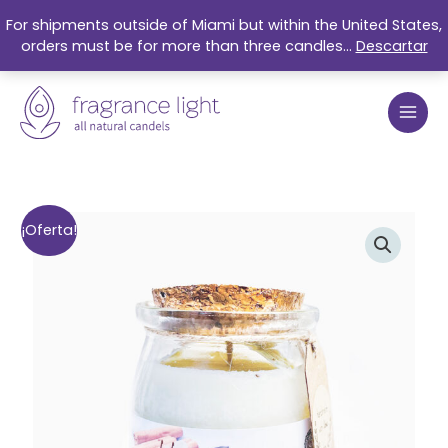
Ir
For shipments outside of Miami but within the United States,
al
orders must be for more than three candles...
Descartar
contenido
El
El
Vanilla
¡Oferta!
precio
precio
Cinnamon
original
actual
Organic
era:
es:
Soy
$17.99.
$15.25.
Candle
5oz
cantidad