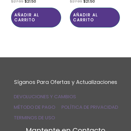
$
27.99
$
21.50
$
27.99
$
21.50
AÑADIR AL
AÑADIR AL
CARRITO
CARRITO
Síganos Para Ofertas y Actualizaciones
DEVOLUCIONES Y CAMBIOS
MÉTODO DE PAGO
POLÍTICA DE PRIVACIDAD
TERMINOS DE USO
Mantente en Contacto