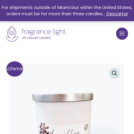
Ir
For shipments outside of Miami but within the United States,
al
orders must be for more than three candles...
Descartar
contenido
El
El
Fresh
¡Oferta!
precio
precio
Coffee
original
actual
Organic
era:
es:
Soy
$27.99.
$21.50.
Candle
9oz
cantidad