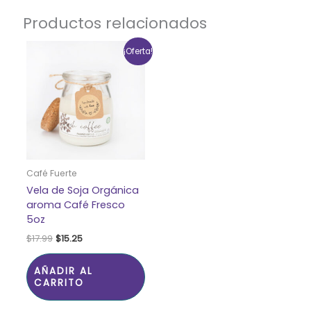
Productos relacionados
El
El
¡Oferta!
precio
precio
original
actual
era:
es:
$17.99.
$15.25.
Café Fuerte
Vela de Soja Orgánica
aroma Café Fresco
5oz
$
17.99
$
15.25
AÑADIR AL
CARRITO